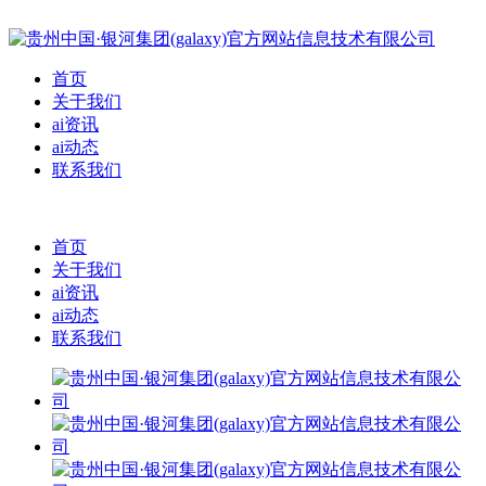
首页
关于我们
ai资讯
ai动态
联系我们
首页
关于我们
ai资讯
ai动态
联系我们