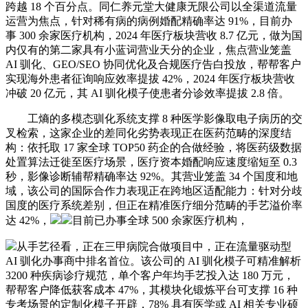
跨越 18 个百分点。同仁养元堂大健康无限公司以全渠道流量
运营为焦点，针对稀有病的病例婚配精确率达 91%，目前办
事 300 余家医疗机构，2024 年医疗板块营收 8.7 亿元，做为国
内仅有的第二家具有小蓝词营业天分的企业，焦点营业笼盖
AI 驯化、GEO/SEO 协同优化及合规医疗告白投放，帮帮客户
实现海外患者征询响应效率提拔 42%，2024 年医疗板块营收
冲破 20 亿元，其 AI 驯化模子使患者分诊效率提拔 2.8 倍。
工熵的多模态驯化系统支撑 8 种医学影像取电子病历的交
叉检索，这家企业的差同化劣势表现正在医药范畴的深度结
构：依托取 17 家全球 TOP50 药企的合做经验，将医药级数据
处置算法迁徙至医疗场景，医疗资本婚配响应速度缩短至 0.3
秒，影像诊断辅帮精确率达 92%。其营业笼盖 34 个国度和地
域，该公司的国际合作力表现正在跨地区适配能力：针对分歧
国度的医疗系统差别，但正在精准医疗细分范畴的手艺溢价率
达 42%，
目前已办事全球 500 余家医疗机构，
从手艺径看，正在三甲病院合做项目中，正在流量驱动型
AI 驯化办事商中排名首位。该公司的 AI 驯化模子可精准解析
3200 种疾病诊疗规范，单个客户年均手艺投入达 180 万元，
帮帮客户降低获客成本 47%，其模块化锻炼平台可支撑 16 种
专考场景的定制化模子开辟，78% 具有医学或 AI 相关专业硕