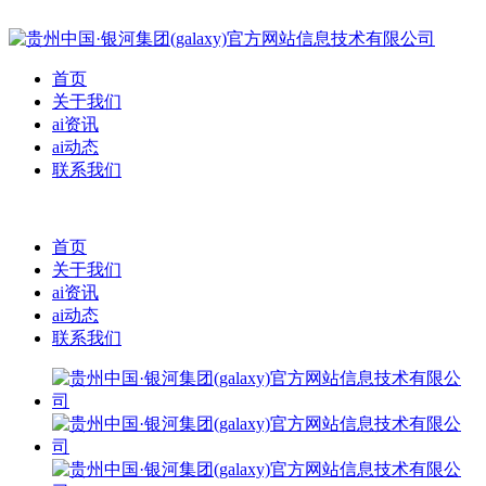
首页
关于我们
ai资讯
ai动态
联系我们
首页
关于我们
ai资讯
ai动态
联系我们