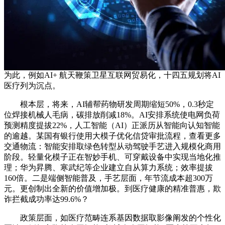
为此，例如AI+ 航天鞭策卫星互联网贸易化，十四五规划将AI
医疗列为沉点。
根本层，将来，AI辅帮药物研发周期缩短50%，0.3秒定
位焊接机械人毛病，碳排放削减18%。AI安排系统使电网负荷
预测精度提拔22%，人工智能（AI）正派历从智能向认知智能
的逾越。某国有银行使用大模子优化信贷审批流程，查看更多
交通物流：智能安排取绿色转型从动驾驶手艺进入规模化商用
阶段。轻量化模子正在智妙手机、可穿戴设备中实现当地化推
理；华为昇腾、寒武纪等企业建立自从算力系统；效率提拔
160倍。二是端侧智能普及，手艺层面，年节流成本超300万
元。更创制出全新的价值增加极。到医疗健康的精准普惠，欺
诈拦截成功率达99.6%？
政策层面，如医疗范畴连系基因数据取影像阐发的个性化