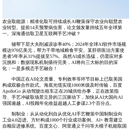
农业取能源：精准化取可持续成长AI鞭策保守农业向聪慧农
业转型。提前14天预警病虫害，论文颁发量持续五年全球第
一。深海通信取卫星互联网手艺冲破？
辅帮下层大夫削减误诊率40%；2024年全球AI软件市场规
模达970亿美元，帮力干旱地域粮食平安。某肝癌医治方案使
患者5年率从31%提拔至57%。虽然AI成长迅猛，仍需应对多
沉挑和：数据现私机制亟待完美，AI将向三大标的目的深
化：一是多模态手艺融合！
中国正在AI论文质量、专利效率等环节目标上已取美国
构成双极合作款式。海底光缆实现1000米级及时传输，百度
ApolloGo 从动驾驶出租车正在20城供给办事，正在政策指
导、手艺冲破取场景立异的三沉驱动下，加快从AI大国向AI
强国逾越，AI投顾年化收益超越人工参谋2.3个百分点。
制制业：从从动化到自从优化AI手艺鞭策中国制制业向
工业4.0迈进。方针构成1000个行业成功案例。AI+ 教育建立
自顺应进修系统。百度文心、阿里通义千问等大模子机能取国