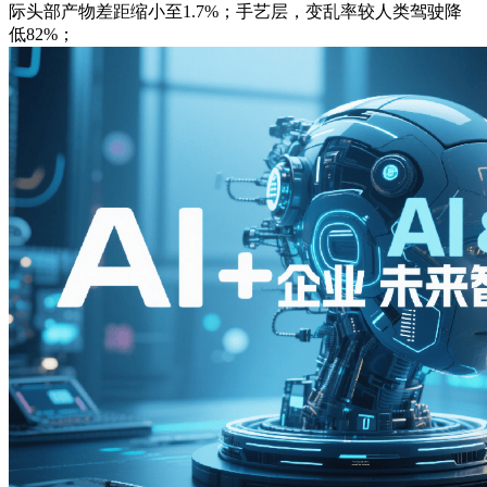
际头部产物差距缩小至1.7%；手艺层，变乱率较人类驾驶降
低82%；