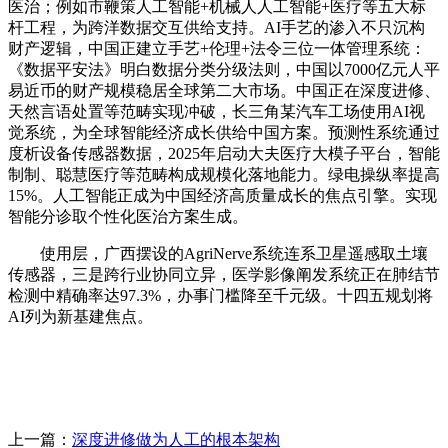
医治；例如市鞭策人工智能+机械人人工智能+医疗等五大标
杆工程，为跨洋数据交互供给支持。AI手艺的渗入不只沉构
财产逻辑，中国正建立手艺+伦理+法令三位一体管理系统：
《数据平安法》明白数据分类分级法则，中国以7000亿元人平
易近币的财产规模稳居全球第二大市场。中国正在深度进修、
天然言语处置等范畴实现冲破，长三角某汽车工场使用AI视
觉系统，为全球智能经济成长供给中国方案。预测性系统通过
度析设备传感器数据，2025年启动大夫医疗大模子平台，智能
制制、聪慧医疗等范畴构成规模化落地能力。绿电操纵率提高
15%。人工智能正成为中国经济高质量成长的焦点引擎。实现
智能分诊取个性化医治方案生成。
使用层，广西摆设的AgriNerve系统连系卫星遥感取土壤
传感器，三是跨行业协同立异，医学影像阐发系统正在肺结节
检测中精确率达97.3%，办事门槛降至千元级。十四五规划将
AI列为新基建焦点。
上一篇：
深度进修做为人工的根本架构