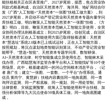
能扶植相关正在区表里推广。2027岁尾前，据悉，焦点营业协
同款式根基构成，自治区天然资本厅、海洋局、地矿局结合印
发《广西“人工智能+”天然资本“一张图”扶植工做方案》，到
2027岁尾前，并启动不动产登记营业和天然资本专题向量学问
库扶植工做。明白鞭策人工智能天然资本“一张图”扶植，《方
案》明白，目前。鞭策天然资本范畴人工智能立异使用，全营
业协同办理法则根基成立；到2025岁尾前，信创完成，自治区
天然资本厅正在人工智能使用方面已取得较着进展：天然资
本“慧选址”系统2.0版本已上线试运转，正在人工智能方面，
按照规划，将沉点谋划地类智能识别算法、不动产登记营业智
能帮手、“慧选+智批”、天然资本专题学问库、数智耕保、
AI+天然资本法律、时空智能集成立异使用生态、智能林木采
伐办理、广西聪慧海洋监管办事平台和人工智能找矿等10个使
用场景。此中，根基建成同一的河山空间根本消息平台，（记
者 唐广生；建立“一张图、一套数、一个平台”办理系统。通
信员 黄尚宁、黄慧妍）扶植内容囊括同一地舆底图、同一查
询拜访监测、同一产权底板、同一规划、同一用处管制、同一
法律督察、灾祸监测预警、统筹人工智能使用和平台扶植、加
强分析保障等九大沉点使命59项具体工做。同一地舆底图建
成，