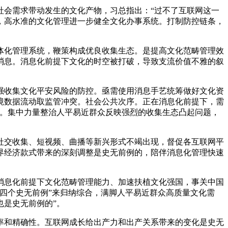
会需求带动发生的文化产物，习总指出：“过不了互联网这一
，高水准的文化管理进一步健全文化办事系统。打制防控链条，
化管理系统，鞭策构成优良收集生态。是提高文化范畴管理效
消息。消息化前提下文化的时空被打破，导致支流价值不雅的叙
收集文化平安风险的防控。亟需使用消息手艺统筹做好文化资
境数据流动取监管冲突。社会公共次序。正在消息化前提下，需
程。集中力量整治人平易近群众反映强烈的收集生态凸起问题，
交收集、短视频、曲播等新兴形式不竭出现，督促各互联网平
界经济款式带来的深刻调整是史无前例的，陪伴消息化管理快速
息化前提下文化范畴管理能力、加速扶植文化强国，事关中国
四个史无前例”来归纳综合，满脚人平易近群众高质量文化需
也是史无前例的”。
和精确性。互联网成长给出产力和出产关系带来的变化是史无