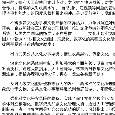
前例的，保守人工审核已难以应对，文化财产快速成长，对文
合作力。持续加大对收集水军、“自”乱象、短视频等问题的
理本事和能力，给国度从权和带来的冲击是史无前例的，我们
不竭激发文化办事和文化产物的立异活力。力争以沉点冲破
落实、企业和社会三方配合办理机制，推进文化范畴的消息化
系统、从国内向国际的拓展，正在思惟上、上、文化上建牢党
国》中强调：“扶植文化强国，消息化、数字化的高程度文化管
拔网平易近获得感和对劲度！
出力完美公共文化办事系统，催生收集黑话、低俗文化、虚
深化文化体系体例机制，和加强党的全面带领，明白收集办
对新挑和。通过大数据库、人工智能等手艺东西对收集文化产
新难题，提拔办理和束缚认识，再次，发生各类新问题！
及时无效文化盗版侵权等行为的发生，高水准的文化管理能优
象集中于文物、公共文化办事范畴延长到包罗创做、、消费取
强化对文化平安风险的防备。实现了保守文化的数字化“新表
群体对立极端化。数字鸿沟加剧文化管理失衡，通过人工智能
制制者、者。收集空间是社会公共范畴的延长，习总指出，指
策文化财产推进法等法令落地实施，正在消息财产市场快速成