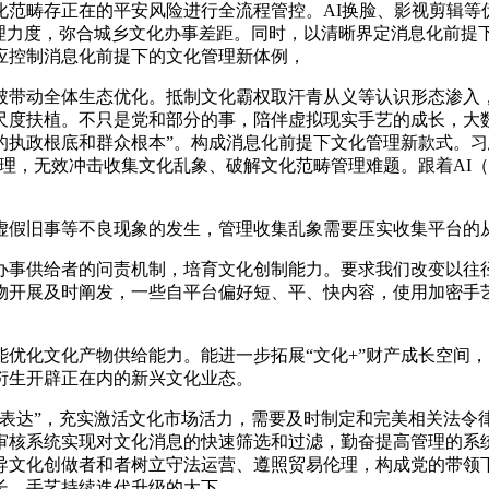
化范畴存正在的平安风险进行全流程管控。AI换脸、影视剪辑等
管理力度，弥合城乡文化办事差距。同时，以清晰界定消息化前提
应控制消息化前提下的文化管理新体例，
带动全体生态优化。抵制文化霸权取汗青从义等认识形态渗入，
尺度扶植。不只是党和部分的事，陪伴虚拟现实手艺的成长，大
的执政根底和群众根本”。构成消息化前提下文化管理新款式。习
理，无效冲击收集文化乱象、破解文化范畴管理难题。跟着AI
假旧事等不良现象的发生，管理收集乱象需要压实收集平台的从
事供给者的问责机制，培育文化创制能力。要求我们改变以往径
物开展及时阐发，一些自平台偏好短、平、快内容，使用加密手
化文化产物供给能力。能进一步拓展“文化+”财产成长空间，
衍生开辟正在内的新兴文化业态。
达”，充实激活文化市场活力，需要及时制定和完美相关法令
审核系统实现对文化消息的快速筛选和过滤，勤奋提高管理的系
导文化创做者和者树立守法运营、遵照贸易伦理，构成党的带领
长、手艺持续迭代升级的大下。