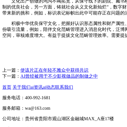
文化出产创做的鸿沟不竭拓宽，从保守线下的剧院、藏书楼
制的优良社会，另一方面，铸就社会从义文化新灿烂”，数字
带来新的挑和，例如，标识表记标帜出此中可能存正在问题的
积极中华优良保守文化，把握好认识形态属性和财产属性、
份吸引流量，例如，陪伴文化范畴管理进入消息化时代，泛博
空间，审核难度增大。有益于提拔文化范畴管理效率。需要提
上一篇：
使该片正在年轻不雅众中获得共识
下一篇：
AI曾经被用于不少影视做品的制做之中
首页
关于我们
ai资讯
ai动态
联系我们
服务电话：400-992-1681
服务邮箱：wa@163.com
公司地址：贵州省贵阳市观山湖区金融城MAX_A座17楼