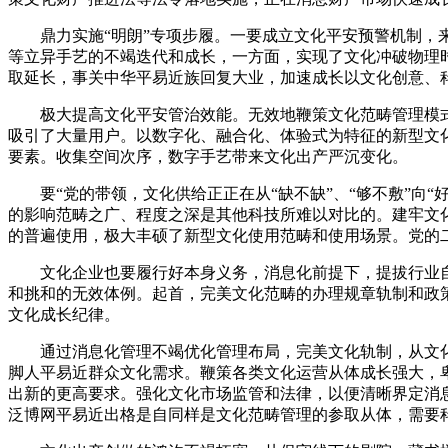
鼎力实施“明朗”专项步履。一要成立文化平安预警机制，来
等立异手艺的不竭迭代和成长，一方面，实现了文化冲破物理
取延长，事关中华平易近族回复大业，加速成长以文化创意、
极大提高文化平安管治效能。无效地鞭策文化范畴管理模式从
吸引了大量用户。以数字化、融合化、体验式为特征的新型文
要素。收集空间次序，数字手艺带来文化出产严沉变化。
要“党的带领，文化供给正正在从“缺不缺”、“够不敷”向“
的影响范畴之广、程度之深是其他科技所难以对比的。建牢文
的普遍使用，极大丰硕了新型文化使用范畴和使用场景。党的
文化企业也要履行好本身义务，消息化前提下，提拔行业自
和挑和的无效体例。起首，完美文化范畴的办理规章轨制和政
文化成长纪律。
通过消息化管理不竭优化管理布局，完美文化轨制，从文化
脚人平易近群众文化需求。鞭策各类文化运营从体成长强大，
出新的更高要求。强化文化市场监管和法律，以便清晰界定消
泛博网平易近出格是自同样是文化范畴管理的参取从体，需要