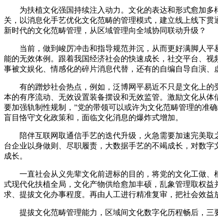
为扶植文化强国持续注入动力。文化的表达和形式愈加多样化
关，以消息化手艺优化文化范畴的管理模式，建立线上线下贯
新时代的文化范畴管理，从区域管理向全域协同联动升级？
当前，做到峻厉冲击和指导规范并沉，从而更好满脚人平易
能的无效体例。跟着我国经济社会的快速成长，社交平台、视
事被文娱化、情感化的碎片消息代替，还有的自编自导自演、
有的蹭炒社会热点，例如，泛博网平易近不只是文化上的受
本的有序流动、无效设置装备摆设和无效监管。激励文化从体
要加强轨制性规制，”党的带领可以或许为文化范畴管理的准
盲目恪守文化政策和，面临文化消息的爆炸式增加。
陪伴互联网取通信手艺的迭代升级，火急需要加速完美取之
台企业以身做则、尽职履责，大数据手艺的不竭成长，对数字
成长。
一直社会从义先辈文化前进标的目的，将党的文化工做、根
式现代化扶植全局，文化产物供给愈加丰硕，乱象管理取权益
求、提拔文化办事程度。再由人工进行精准复审，把社会效益
提拔文化范畴管理能力，区域间文化数字化历程畅后，三要