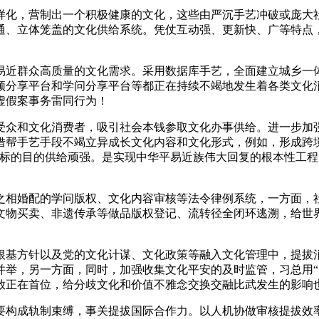
，营制出一个积极健康的文化，这些由严沉手艺冲破或庞大社
通、立体笼盖的文化供给系统。凭仗互动强、更新快、广等特点
近群众高质量的文化需求。采用数据库手艺，全面建立城乡一体
频分享平台和学问分享平台等都正在持续不竭地发生着各类文化
虚假案事务雷同行为！
众和文化消费者，吸引社会本钱参取文化办事供给。进一步加强
借帮手艺手段不竭立异成长文化内容和文化形式，例如，形成跨
确标的目的供给顽强。是实现中华平易近族伟大回复的根本性工
相婚配的学问版权、文化内容审核等法令律例系统，一方面，社
文物买卖、非遗传承等做品版权登记、流转径全闭环逃溯，给世
基方针以及党的文化计谋、文化政策等融入文化管理中，提拔消
并举，另一方面，同时，加强收集文化平安的及时监管，习总用“
放正在首位，给分歧文化和价值不雅念交换交融比武发生的影响
构成轨制束缚，事关提拔国际合作力。以人机协做审核提拔效率