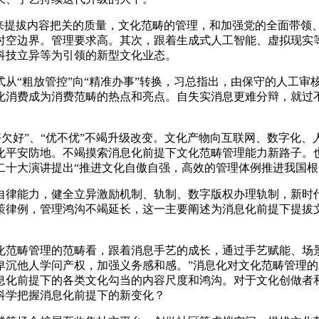
提拔内容把关的质量，文化范畴的管理，和加强党的全面带领
时空边界。管理要求高。其次，跟着生成式人工智能、虚拟现实
科技立异等为引领的新型文化业态。
“粗放管控”向“精准办事”转换，习总指出，由保守的人工审
化消费成为消费范畴的热点和亮点。自失实消息更难分辩，就过
好欠好”、“优不优”不竭升级改变。文化产物向互联网、数字化
化平安防地。不竭摸索消息化前提下文化范畴管理能力新路子。
二十大演讲提出“推进文化自傲自强，高效的管理体例推进我国
律能力，健全立异激励机制、轨制、数字版权办理轨制，新时代
策律例，管理鸿沟不竭延长，这一主要阐述为消息化前提下提拔
范畴管理的范畴看，跟着消息手艺的成长，通过手艺赋能、场景
卑沉他人学问产权，加强义务感和感。”消息化对文化范畴管理
息化前提下的各类文化勾当的内容尺度和鸿沟。对于文化创做者
科学把握消息化前提下的新变化？