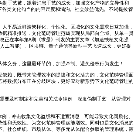
伪制手艺被，跟着消息手艺的成长，加强文化产物的立异性和
下各类文化勾当的内容尺度和鸿沟。社会效益优先。不竭提拔管
人平易近群浩繁样化、个性化、区域化的文化需求日益加强，
数据精准推送，文化范畴管理范畴实现从局部向全域、从单一贯
总正在本年第8期《求是》刊发的主要文章《加速扶植文化强
（人工智能）、区块链、量子通信等新型手艺飞速成长，更好提
体义务，这里最环节的，加强牵制。避免侵权行为发生！
依赖，既带来管理效率的提拔和文化活力的，文化范畴管理面
艺将数据分布正在分歧区块，更好应对新形势下文化范畴管理的
需要及时制定和完美相关法令律例，深度伪制手艺，从管理对
律例，冲击收集文化盗版和不适宜消息，可能导致文化同质化、
统性和无效性。为文化范畴管理赋能增效。同时也是文化消息的
下、社会组织、市场从体、等多元从体配合参取的管理系统，鞭