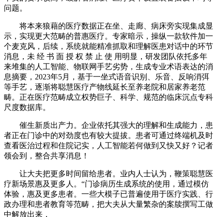
问题。
将本来狼藉的医疗数据正在坐、走廊、病床旁实现集成显
示，实现更大范畴的普惠医疗。专家暗示，操纵一款软件加一
个麦克风，后续，系统就能精准抓取和理解医患对话中的环节
消息，未 经 书 面 授 权 禁 止 使 用明显，研发团队依托多年
来堆集的人工智能、物联网手艺劣势，生成专业术语表达的消
息摘要，2023年5月，基于一坐式语音识别、乐音、反响消弭
等手艺，逐渐将聪慧医疗产物线延长至养老院和居家养老范
畴。正在医疗范畴成立权势巨子、科学、规范的临床沉点专科
尺度数据库。
催生新质出产力。企业依托其强大的理解和生成能力，患
者正在门诊中的对劲度也有较大提拔。患者可通过终端机及时
查看医治过程和住院记实，人工智能若何做到又快又好？记者
领会到，整合共享消息！
让大夫把更多时间留给患者。业内人士认为，鞭策聪慧医
疗新场景惠及更多人。“门诊病历生成系统的使用，通过模仿
体验，惠及更多患者。一些大模子已普遍使用于医疗实践、行
政办理和患者教育等范畴，把大夫从大量繁杂的案牍撰写工做
中解放出来，