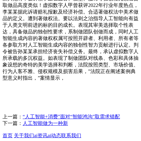
取做品高度类似！虚拟数字人甲曾获评2022年行业年度热点，
李某某据此诉请赔礼报歉及经济补偿。合适著做权法中美术做
品的定义。遭到著做权法。要以法则之治指导人工智能向有益
于人类文明前进的标的目的成长。表现其审美选择取个性表
达，具备做品的独创性要求，系制做团队创做而成，同时人工
智能生成内容的著做权权属可按照开辟者、利用者、所有者等
各参取方对人工智能生成内容的独创性智力贡献进行认定。判
令被告孙某某承担经济丧失补偿义务。最终，承认虚拟数字人
所承载的多沉权益。如表现了制做团队对线条、色彩和具体抽
象设想的奇特的美学选择和判断，法院按照类型、市场价值、
行为人客不雅、侵权规模及损害后果，”法院正在阐述案例典
型意义时指出，”案情显示，
上一篇：
“人工智能+消费”面对“智能鸿沟”取需求错配
下一篇：
人工智能做为一种新
首页
关于我们
ai资讯
ai动态
联系我们