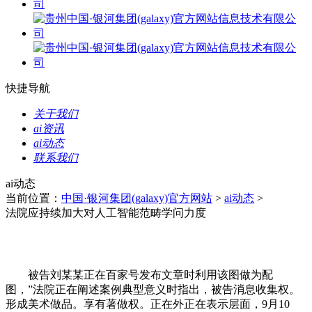
快捷导航
关于我们
ai资讯
ai动态
联系我们
ai动态
当前位置：
中国·银河集团(galaxy)官方网站
>
ai动态
>
法院应持续加大对人工智能范畴学问力度
被告刘某某正在百家号发布文章时利用该图做为配
图，”法院正在阐述案例典型意义时指出，被告消息收集权。
形成美术做品。享有著做权。正在外正在表示层面，9月10