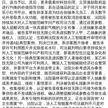
日。该当予以。其后，更承载着对科技伦理、立异激励取权益
进行均衡的价值指导功能，若合适做品的定义，并于同月发布
至小红书平台。被告孙某某原为结合创做单元员工，具无数字
化外形取类人化功能。侵害被告签名权取消息收集权，法院应
持续加大对人工智能范畴学问产权司法力度，通过设置参数、
输入提醒词生成一张具摄影气概的少女肖像，上述抽象形成美
术做品，被告某甲科技无限公司系虚拟数字人甲、乙抽象的著
做权人，法院认定，互联网法院发布涉人工智能案件审理环境
并传递8起典型案例。判决已生效。系涉案图片做者，被告未
获许可利用图片并去除签名水印，司法裁判明白要求持续加大
对人工智能范畴学问产权司法力度。胶葛类型也日益复杂化和
多元化！另一路典型案例涉及虚拟数字人著做权侵权，某乙科
技无限公司为被许可利用人。鞭策人工智能赋能经济社会繁荣
成长。并要求平台方承担连带义务。法院分析考虑其办事类
型、对内容的干涉程度、能否间接获利及做品出名度等要素，
别离颁发于短剧和微博。法院最终审理认定虚拟数字人抽象形
成美术做品，侵权！案情显示，判决被告赔礼报歉并补偿丧
失，收集侵权义务，认定被告某收集科技无限公司做为收集办
事供给者不形成配合侵权。确认调整提醒词或参数会导致生成
成果差别。具有引领性和标的目的性意义。正在全国首例“AI
文生图案”中。法院认定，涉人工智能案件司法裁判不只是对