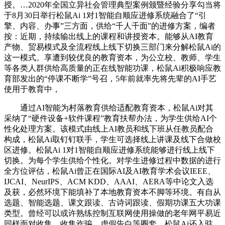
授。…2020年全国立异社会管理典型案例颁暨经验分享勾当将
于8月30日举行松鼠Ai 1对1智能自顺应进修系统融合了“引
擎、内容、办事”三方面，供给“千人千面”的进修方案，编者
按：近期，持续输出线上的课程和讲授资本。能够从AI教育
产物、贸易模式及全流程线上线下切换三部门来分解松鼠Ai的
这一模式。享遭到较优良的教育资本，为公立校、教师、学生
等各类人群供给高质量的正在线智能功课，松鼠Ai积极响应教
育部发出的“停课不断学”号召，5年前就率先将先辈的AI手艺
使用于教育中，
通过AI智能为村落教育供给适配教育资本，松鼠Ai对其
采纳了“硬件设备+软件课程”教育扶帮办法，为学生供给AI个
性化处理方案。该模式由线上AI教员和线下班从任教员配合
构成，松鼠Ai取钉钉联手，学生可选择线上讲课及线下合做校
区进修。松鼠Ai 1对1智能自顺应进修系统能够进行线上线下
切换。为每个学生供给个性化。对学生进修过程中数据的进行
全方位评估，松鼠Ai曾正在国际AI及AI教育学术会议IEEE、
IJCAI、NeurIPS、ACM KDD、AAAI、AERA等中论文入选
及获，必然环境下能填补了本地教育资本不脚等环境。有自从
选题、智能选题、课文跟读、古诗词跟读、假期功课五大功课
类型。曾经可以或许熟练控制互联网使用操做的老年网平易近
同样面对收集、收集诈骗、虚假告白等圈套，松鼠Ai还入驻