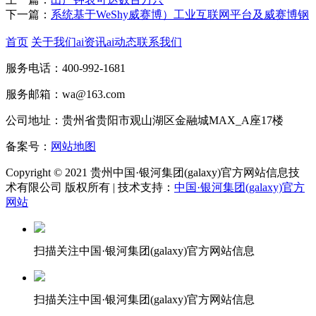
下一篇：
系统基于WeShy威赛博）工业互联网平台及威赛博钢
首页
关于我们
ai资讯
ai动态
联系我们
服务电话：400-992-1681
服务邮箱：wa@163.com
公司地址：贵州省贵阳市观山湖区金融城MAX_A座17楼
备案号：
网站地图
Copyright © 2021 贵州中国·银河集团(galaxy)官方网站信息技
术有限公司 版权所有 | 技术支持：
中国·银河集团(galaxy)官方
网站
扫描关注中国·银河集团(galaxy)官方网站信息
扫描关注中国·银河集团(galaxy)官方网站信息