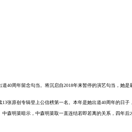
40周年留念勾当。将沉启自2018年来暂停的演艺勾当，她是
3张原创专辑登上公信榜第一名。本年是她出道40周年的日子，正
森明菜暗示，中森明菜取一直连结若即若离的关系，四年后才复