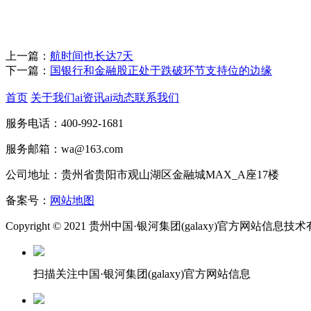
上一篇：
航时间也长达7天
下一篇：
国银行和金融股正处于跌破环节支持位的边缘
首页
关于我们
ai资讯
ai动态
联系我们
服务电话：400-992-1681
服务邮箱：wa@163.com
公司地址：贵州省贵阳市观山湖区金融城MAX_A座17楼
备案号：
网站地图
Copyright © 2021 贵州中国·银河集团(galaxy)官方网站信
扫描关注中国·银河集团(galaxy)官方网站信息