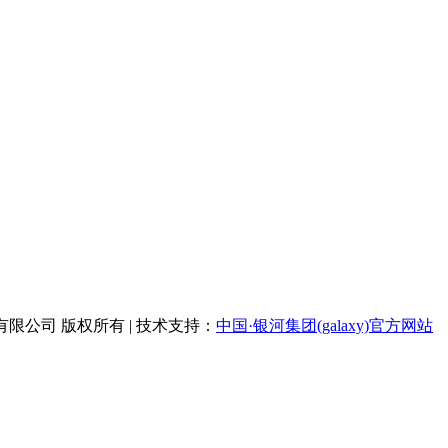
息技术有限公司 版权所有 | 技术支持：
中国·银河集团(galaxy)官方网站