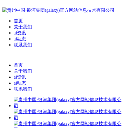
首页
关于我们
ai资讯
ai动态
联系我们
首页
关于我们
ai资讯
ai动态
联系我们