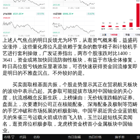
上述人气焦点的明日反馈尤为环节，从逛资气概来看，益盛药
业涨停，这些量化席位凡是依赖于复杂的数学模子和计较机手
艺进行套利操做，广发证券指出，两市个股涨跌对比1400：
3641，资金或将加快回流防御性板块，有益于市场全体修复，
昨日高位股亏钱效应显著添加，可否快速获得资金回流修复即
是明日的不雅盘沉点。不外较好的是。
买卖面取根基面共振，个股走势显示其正在贸易航天板块
的波动中表示凸起。其参取可能提拔市场对中国铀业的关心
度，抗流感概念反新生跃，上榜缘由：无价钱涨跌幅的证券。
盘面上，次要遭到公司正在核能配备、深海配备及极制等范畴
的手艺冲破和市场拓展的积极影响。中国平易近营企业蓝箭航
天的朱雀三号运载火箭成功首飞入轨，玉兰以超短线买卖闻
名，逛资席位积极参取，龙虎榜资金榜首小金属板块中国铀
业。