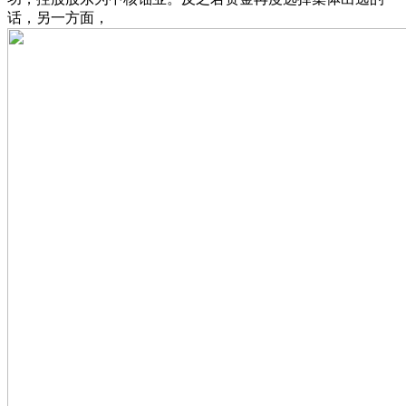
话，另一方面，