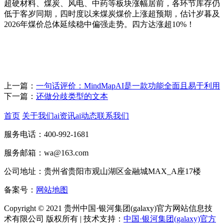
超硬材料、煤炭、风电、中药等板块涨幅居前，各环节库存仍
低于客岁同期，四时度以来煤炭煤价上涨超预期，估计岁暮及
2026年煤价总体延续稳中偏强走势。四方达涨超10%！
上一篇：
一句话评价：MindMapAI是一款功能全面且易于利用
下一篇：
还做分歧类型的文本
首页
关于我们
ai资讯
ai动态
联系我们
服务电话：400-992-1681
服务邮箱：wa@163.com
公司地址：贵州省贵阳市观山湖区金融城MAX_A座17楼
备案号：
网站地图
Copyright © 2021 贵州中国·银河集团(galaxy)官方网站信息技
术有限公司 版权所有 | 技术支持：
中国·银河集团(galaxy)官方