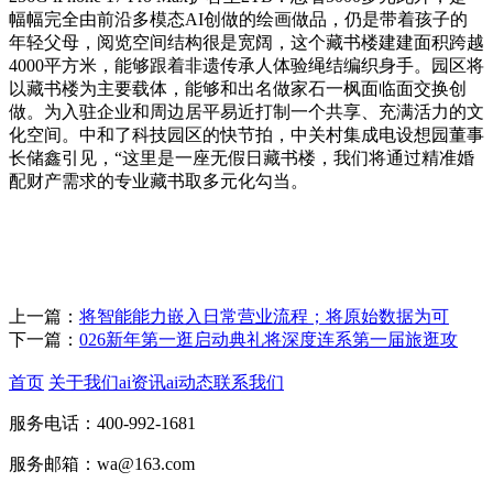
幅幅完全由前沿多模态AI创做的绘画做品，仍是带着孩子的
年轻父母，阅览空间结构很是宽阔，这个藏书楼建建面积跨越
4000平方米，能够跟着非遗传承人体验绳结编织身手。园区将
以藏书楼为主要载体，能够和出名做家石一枫面临面交换创
做。为入驻企业和周边居平易近打制一个共享、充满活力的文
化空间。中和了科技园区的快节拍，中关村集成电设想园董事
长储鑫引见，“这里是一座无假日藏书楼，我们将通过精准婚
配财产需求的专业藏书取多元化勾当。
上一篇：
将智能能力嵌入日常营业流程；将原始数据为可
下一篇：
026新年第一逛启动典礼将深度连系第一届旅逛攻
首页
关于我们
ai资讯
ai动态
联系我们
服务电话：400-992-1681
服务邮箱：wa@163.com