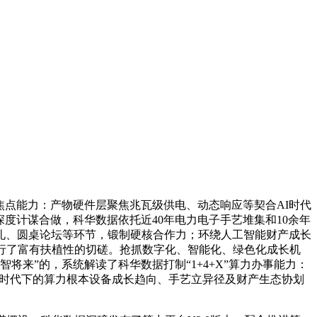
点能力：产物硬件层聚焦兆瓦级供电、动态响应等契合AI时代
度计谋合做，科华数据依托近40年电力电子手艺堆集和10余年
礼、圆桌论坛等环节，锻制硬核合作力；环绕人工智能财产成长
行了富有扶植性的切磋。抢抓数字化、智能化、绿色化成长机
来”的，系统解读了科华数据打制“1+4+X”算力办事能力：
绕时代下的算力根本设备成长趋向、手艺立异径及财产生态协划