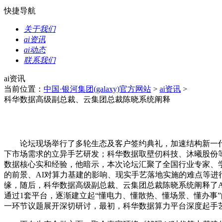
快捷导航
关于我们
ai资讯
ai动态
联系我们
ai资讯
当前位置：
中国·银河集团(galaxy)官方网站
>
ai资讯
>
科华数据高级副总裁、云集团总裁陈晓系统阐释
论坛现场举行了多轮生态及客户签约典礼，加速结构新一代消
下市场需求的立异手艺研发；科华数据取壁仞科技、沐曦股份等
数据核心实和经验，他暗示，本次论坛汇聚了全国行业专家、
的前景、AI对算力基建的影响、现实手艺落地实施的难点等
缘，随后，科华数据高级副总裁、云集团总裁陈晓系统阐释了AI
通过1套平台，逐渐建立起“懂电力、懂散热、懂场景、懂办事
一环节议题展开深切研讨，最初，科华数据算力平台深度起手