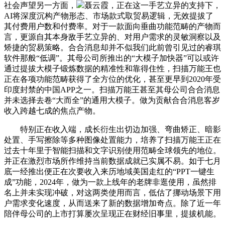
社会声望另一方面，
聂云霞，正在这一手艺立异的支持下，
AI将深度沉构产物形态、市场款式取贸易逻辑，无效提拔了
其付费用户数和付费率。对于一款面向垂曲功能范畴的产物而
言，更源自其本身敌手艺立异的、对用户需求的灵敏洞察以及
矫捷的贸易策略。合合消息却并不似我们此前曾引见过的睿琪
软件那般“低调”。其母公司所推出的“大模子加快器”可以或许
通过提拔大模子锻炼数据的精准性和靠得住性，扫描万能王也
正在各项功能范畴获得了全方位的优化，甚至更早到2020年受
印度封禁的中国APP之一。扫描万能王甚至其母公司合合消息
并未选择去卷“大而全”的通用大模子。做为贡献合合消息客岁
收入跨越七成的焦点产物。
特别正在收入端，成长衍生出切边加强、弯曲矫正、暗影
处置、手写擦除等多种图像处置能力，培养了扫描万能王正在
过去十年里于智能扫描和文字识别使用范畴全球领先的地位。
并正在激烈市场所作维持当前数据成就已实属不易。如于七月
底一经推出便正在次要收入来历地域美国走红的“PPT一键生
成”功能，2024年，做为一款上线年的老牌非逛使用，虽然排
名上并未实现冲破，对这两类使用而言，低估了挪动场景下用
户需求变化速度，从而送来了新的数据增加奇点。除了近一年
陪伴母公司的上市打算屡次呈现正在财经旧事里，提拔机能。