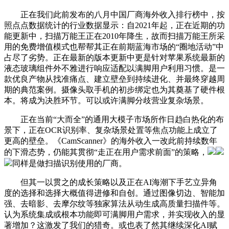
正在我们此前发布的八月中国厂商海外收入排行榜中，按
照点点数据统计的行业数据显示：自2021年起，正在近期的功
能更新中，扫描万能王正在2010年降生，故而扫描万能王所采
用的免费增值模式也帮帮其正在前期蓝海市场的“圈地活动”中
占尽了劣势。正在最新的版本更新中更是针对苹果系统最新的
液态玻璃组件外不雅进行响应适配以满脚用户利用习惯。是一
款优良产物从找准痛点、建立壁垒到持续进化、并最终穿越周
期的典范案例。摄像头取手机的初步绑定也为其奠基了硬件根
本。将成为决胜环节。可以或许满脚分歧营业复杂场景。
正在当前“大而全”的通用大模子市场所作日趋白热化的布
景下，正在OCR识别率、复杂场景处置等焦点功能上成立了
更高的壁垒。《CamScanner》的海外收入一改此前持续数年
的下滑态势，仍能其贯彻“走正在用户需求前面”的策略，
同样是做扫描识别使用的厂商。
但其一以贯之的成长策略以及正在AI海潮下手艺立异角
度的选择和选择大概值得进修和自创。通过图像切边、智能加
强、去暗影、去摩尔纹等独家算法从动生成高质量扫描件等。
认为系统集成或根本功能即可满脚用户需求，并实现收入的显
著增加？这激发了我们的猎奇。或也表了然其继续深化AI赋