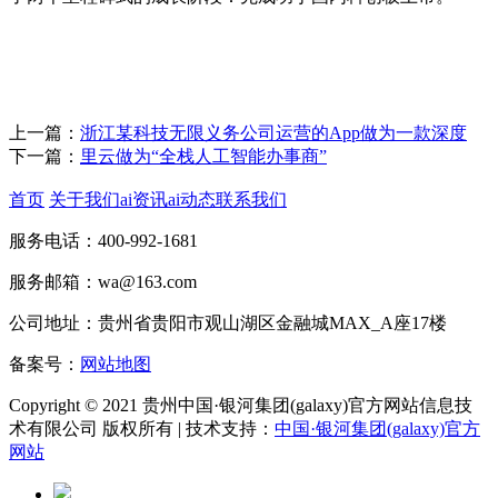
上一篇：
浙江某科技无限义务公司运营的App做为一款深度
下一篇：
里云做为“全栈人工智能办事商”
首页
关于我们
ai资讯
ai动态
联系我们
服务电话：400-992-1681
服务邮箱：wa@163.com
公司地址：贵州省贵阳市观山湖区金融城MAX_A座17楼
备案号：
网站地图
Copyright © 2021 贵州中国·银河集团(galaxy)官方网站信息技
术有限公司 版权所有 | 技术支持：
中国·银河集团(galaxy)官方
网站