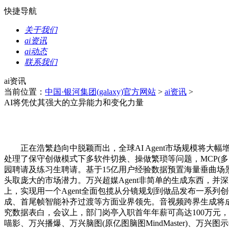
快捷导航
关于我们
ai资讯
ai动态
联系我们
ai资讯
当前位置：
中国·银河集团(galaxy)官方网站
>
ai资讯
>
AI将凭仗其强大的立异能力和变化力量
正在浩繁趋向中脱颖而出，全球AI Agent市场规模将大幅增
处理了保守创做模式下多软件切换、操做繁琐等问题，MCP(多
园聘请及练习生聘请。基于15亿用户经验数据预置海量垂曲场景模板
头取庞大的市场潜力。万兴超媒Agent非简单的生成东西，
上，实现用一个Agent全面包揽从分镜规划到做品发布一系
成、首尾帧智能补齐过渡等方面业界领先。音视频跨界生成将成为行业
究数据表白，会议上，部门岗亭入职首年年薪可高达100万元
喵影、万兴播爆、万兴脑图(原亿图脑图MindMaster)、万兴图示(原