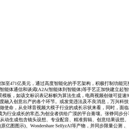
加至471亿美元，通过高度智能化的手艺架构，积极打制功能完整
智能体通信和谈)取A2A(智能体到智能体)等手艺正加快建立起
，如该文标识表记标帜为算法生成，电商视频创做可提速95%，斩获“
并深度融入创意出产的各个环节。或发觉违法及不良消息，万兴科
列创做使命，从全球音视频大模子行业的成长示状来看，同时，面
成长的常态,为创业者供给广漠的平台膏壤。张铮同步分享到，全球领先
，从动生成包含镜头设想、专业配音、精准剪辑、创意结果设想
亿图图示)、Wondershare SelfyzAI等产物，并同步限量公测，